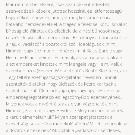
Már nem emberekként, csak számokként érkeztek,
szenvedéseik képei eljutottak hozzánk, és létfontosságú
hagyatékot képeznek, amelyet meg kell ismertetni a
fiatalabb nemzedékekkel. A tragédia felelősei közül sokakat
bíróság elé állítottak és elítéltek, de a náci bűnösök nagy
részének sikerült elmenekülnie. Ez a könyv a bűnösökről és
a rájuk ,,vadászó" áldozatokról szól. Ideológusok, mint
Himmler vagy Eichmann. Hóhérok, mint Klaus Barbie vagy
Hermine Braunsteiner. És mások, akik a tudomány álcája
alatt embereket kínoztak, mint Mengele vagy Helm. Velük
szemben azok (Kovner, Wiesenthal és Beate Klarsfeld), akik
- egy feltételezett igazságszolgáltatás nevében - annak
szentelték életüket, hogy üldözzék és kézre kerítsék a
szökött nácikat. Ők mindnyájan, így vagy úgy, részesei az
emberiség legsötétebb és legszörnyűbb eseményének...
Milyenek voltak, miként éltek az olyan végrehajtók, mint
Himmler, Eichmann vagy Heydrich? Mely náci bűnösöknek
sikerült elmenekülniük? Milyen szerepet játszottak a
szövetségesek a nácik menekülésében? Mi lett a sorsuk az
áldozatok értékeinek? Kik voltak a ,,vadászok"? Kérdések,