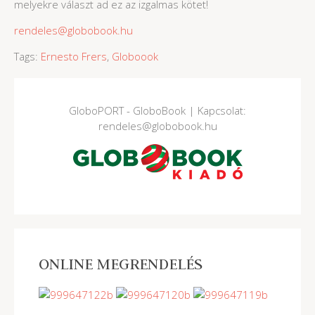
melyekre választ ad ez az izgalmas kötet!
rendeles@globobook.hu
Tags:
Ernesto Frers
,
Globoook
GloboPORT - GloboBook | Kapcsolat:
rendeles@globobook.hu
ONLINE MEGRENDELÉS