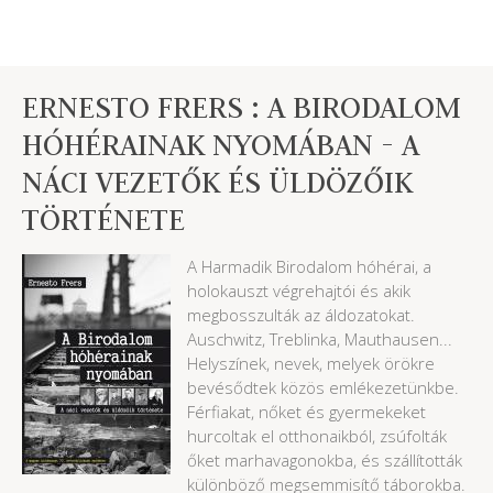
ERNESTO FRERS : A BIRODALOM
HÓHÉRAINAK NYOMÁBAN - A
NÁCI VEZETŐK ÉS ÜLDÖZŐIK
TÖRTÉNETE
A Harmadik Birodalom hóhérai, a
holokauszt végrehajtói és akik
megbosszulták az áldozatokat.
Auschwitz, Treblinka, Mauthausen...
Helyszínek, nevek, melyek örökre
bevésődtek közös emlékezetünkbe.
Férfiakat, nőket és gyermekeket
hurcoltak el otthonaikból, zsúfolták
őket marhavagonokba, és szállították
különböző megsemmisítő táborokba.