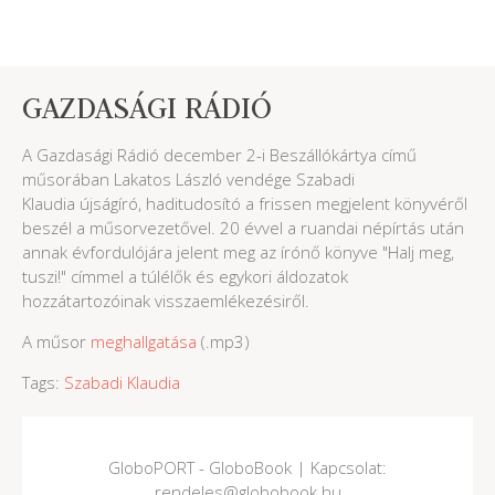
GAZDASÁGI RÁDIÓ
A Gazdasági Rádió december 2-i Beszállókártya című
műsorában
Lakatos László
vendége Szabadi
Klaudia újságíró, haditudosító a frissen megjelent könyvéről
beszél a műsorvezetővel. 20 évvel a ruandai népírtás után
annak évfordulójára jelent meg az írónő könyve "Halj meg,
tuszi!" címmel a túlélők és egykori áldozatok
hozzátartozóinak visszaemlékezésiről.
A műsor
meghallgatása
(.mp3)
Tags:
Szabadi Klaudia
GloboPORT - GloboBook | Kapcsolat:
rendeles@globobook.hu